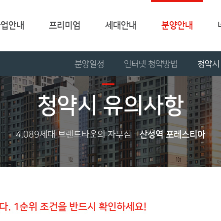
사업안내
프리미엄
세대안내
분양안내
분양일정
인터넷 청약방법
청약시
청약시 유의사항
4,089세대 브랜드타운의 자부심 -
산성역 포레스티아